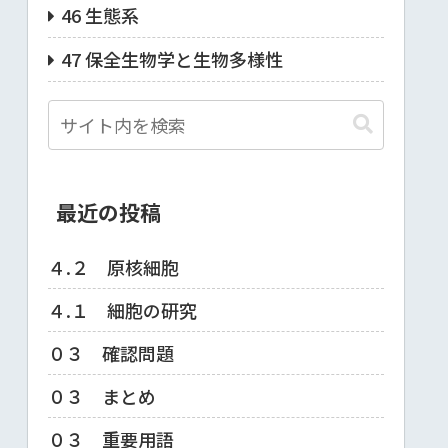
46 生態系
47 保全生物学と生物多様性
最近の投稿
４.２ 原核細胞
４.１ 細胞の研究
０３ 確認問題
０３ まとめ
０３ 重要用語