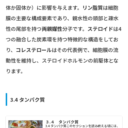
体か固体か）に影響を与えます。
リン脂質
は細胞
膜の主要な構成要素であり、親水性の頭部と疎水
性の尾部を持つ
両親媒性
分子です。
ステロイド
は4
つの融合した炭素環を持つ特徴的な構造をしてお
り、
コレステロール
はその代表例で、細胞膜の流
動性を維持し、ステロイドホルモンの前駆体とな
ります。
3.4 タンパク質
３.４ タンパク質
3.4 タンパク質このセクションを読み終える頃には、