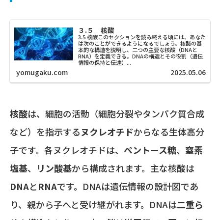
３.５ 核酸
3.5 核酸このセクションを読み終える頃には、あなた
は次のことができるようになるでしょう。核酸の基
本的な構造を説明し、二つの主要な核酸（DNAと
RNA）を定義できる。DNAの構造とその役割（遺伝
情報の保持と伝達）...
yomugaku.com
2025.05.06
核酸
は、細胞の活動（細胞分裂やタンパク質合成
など）を指示する
ヌクレオチド
からなる生体高分
子です。各ヌクレオチドは、
ペントース糖
、
窒素
塩基
、
リン酸基
から構成されます。主な核酸は
DNA
と
RNA
です。DNAは遺伝情報の設計図であ
り、親から子へと受け継がれます。DNAは
二重ら