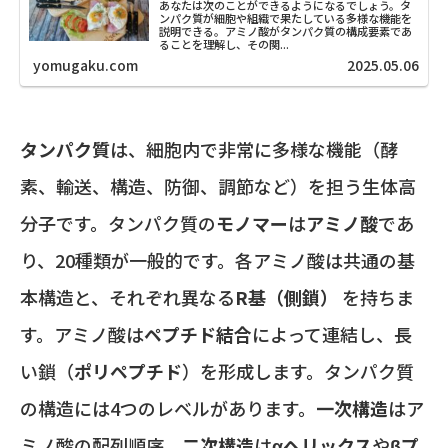
あなたは次のことができるようになるでしょう。タ
ンパク質が細胞や組織で果たしている多様な機能を
説明できる。アミノ酸がタンパク質の構成要素であ
ることを理解し、その関...
yomugaku.com
2025.05.06
タンパク質
は、細胞内で非常に多様な機能（酵
素、輸送、構造、防御、調節など）を担う生体高
分子です。タンパク質の
モノマー
は
アミノ酸
であ
り、20種類が一般的です。各アミノ酸は共通の基
本構造と、それぞれ異なる
R基（側鎖）
を持ちま
す。アミノ酸は
ペプチド結合
によって連結し、長
い鎖（
ポリペプチド
）を形成します。タンパク質
の構造には4つのレベルがあります。
一次構造
はア
ミノ酸の配列順序、
二次構造
は
αヘリックス
や
βプ