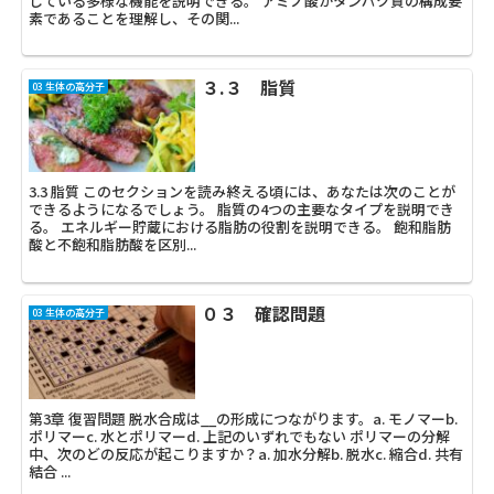
している多様な機能を説明できる。 アミノ酸がタンパク質の構成要
素であることを理解し、その関...
３.３ 脂質
03 生体の高分子
3.3 脂質 このセクションを読み終える頃には、あなたは次のことが
できるようになるでしょう。 脂質の4つの主要なタイプを説明でき
る。 エネルギー貯蔵における脂肪の役割を説明できる。 飽和脂肪
酸と不飽和脂肪酸を区別...
０３ 確認問題
03 生体の高分子
第3章 復習問題 脱水合成は__の形成につながります。a. モノマーb.
ポリマーc. 水とポリマーd. 上記のいずれでもない ポリマーの分解
中、次のどの反応が起こりますか？a. 加水分解b. 脱水c. 縮合d. 共有
結合 ...