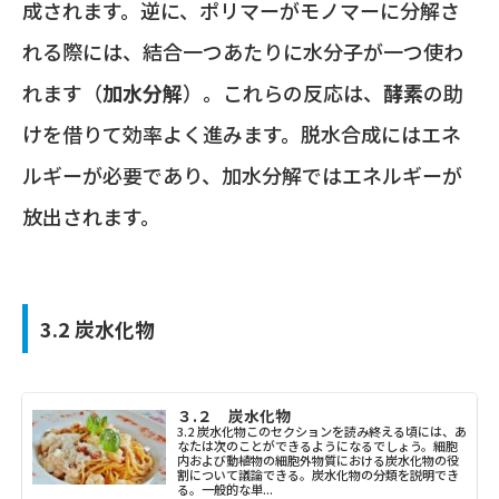
成されます。逆に、ポリマーがモノマーに分解さ
れる際には、結合一つあたりに水分子が一つ使わ
れます（
加水分解
）。これらの反応は、
酵素
の助
けを借りて効率よく進みます。脱水合成にはエネ
ルギーが必要であり、加水分解ではエネルギーが
放出されます。
3.2 炭水化物
３.２ 炭水化物
3.2 炭水化物このセクションを読み終える頃には、あ
なたは次のことができるようになるでしょう。細胞
内および動植物の細胞外物質における炭水化物の役
割について議論できる。炭水化物の分類を説明でき
る。一般的な単...