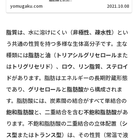
yomugaku.com
2021.10.08
脂質
は、水に溶けにくい（
非極性
、
疎水性
）とい
う共通の性質を持つ多様な生体高分子です。主な
種類には
脂肪
と
油
（
トリアシルグリセロール
また
は
トリグリセリド
）、
ロウ
、
リン脂質
、
ステロイ
ド
があります。脂肪はエネルギーの長期貯蔵形態
であり、
グリセロール
と
脂肪酸
から構成されま
す。脂肪酸には、炭素間の結合がすべて単結合の
飽和脂肪酸
と、二重結合を含む
不飽和脂肪酸
があ
ります。不飽和脂肪酸の二重結合の立体配置（
シ
ス型
または
トランス型
）は、その性質（常温で液