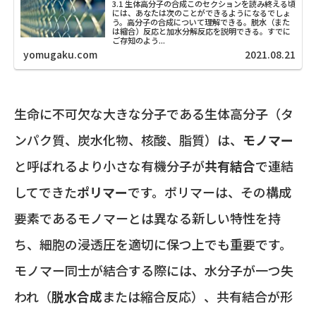
3.1 生体高分子の合成このセクションを読み終える頃
には、あなたは次のことができるようになるでしょ
う。高分子の合成について理解できる。脱水（また
は縮合）反応と加水分解反応を説明できる。すでに
ご存知のよう...
yomugaku.com
2021.08.21
生命に不可欠な大きな分子である生体高分子（タ
ンパク質、炭水化物、核酸、脂質）は、
モノマー
と呼ばれるより小さな有機分子が
共有結合
で連結
してできた
ポリマー
です。ポリマーは、その構成
要素であるモノマーとは異なる新しい特性を持
ち、細胞の浸透圧を適切に保つ上でも重要です。
モノマー同士が結合する際には、水分子が一つ失
われ（
脱水合成
または縮合反応）、共有結合が形