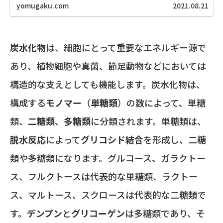
yomugaku.com
2021.08.21
炭水化物
は、細胞にとって重要なエネルギー源で
あり、植物細胞や真菌、節足動物などにおいては
構造的な支えとしても機能します。炭水化物は、
構成する
モノマー
（
単糖類
）の数によって、単糖
類、
二糖類
、
多糖類
に分類されます。単糖類は、
脱水反応
によって
グリコシド結合
を形成し、二糖
類や多糖類になります。グルコース、ガラクトー
ス、フルクトースは代表的な単糖類、ラクトー
ス、マルトース、スクロースは代表的な二糖類で
す。
デンプン
と
グリコーゲン
は多糖類であり、そ