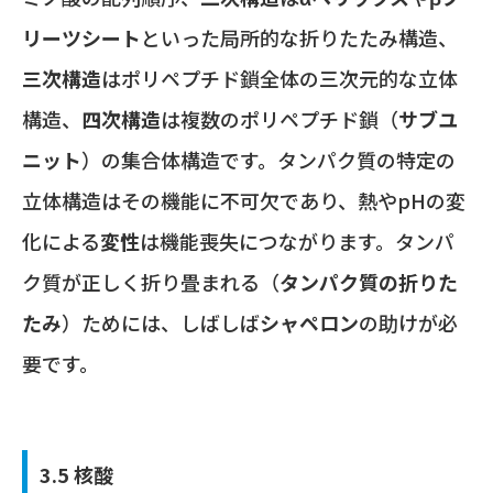
リーツシート
といった局所的な折りたたみ構造、
三次構造
はポリペプチド鎖全体の三次元的な立体
構造、
四次構造
は複数のポリペプチド鎖（
サブユ
ニット
）の集合体構造です。タンパク質の特定の
立体構造はその機能に不可欠であり、熱やpHの変
化による
変性
は機能喪失につながります。タンパ
ク質が正しく折り畳まれる（
タンパク質の折りた
たみ
）ためには、しばしば
シャペロン
の助けが必
要です。
3.5 核酸