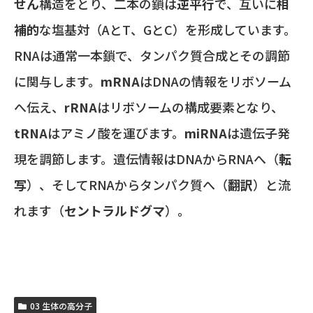
せん
構造をとり、二本の鎖は
逆平行
で、互いに
相
補的
な塩基対（AとT、GとC）を形成しています。
RNAは通常一本鎖で、タンパク質合成とその調節
に関与します。
mRNA
はDNAの情報をリボソーム
へ伝え、
rRNA
はリボソームの構成要素となり、
tRNA
はアミノ酸を運びます。
miRNA
は遺伝子発
現を調節します。遺伝情報はDNAからRNAへ（
転
写
）、そしてRNAからタンパク質へ（
翻訳
）と流
れます（
セントラルドグマ
）。
03 生体の高分子