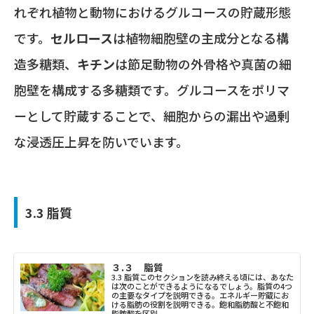
れぞれ植物と動物におけるグルコースの貯蔵形態
です。
セルロース
は植物細胞壁の主成分となる構
造多糖類、
キチン
は節足動物の外骨格や真菌の細
胞壁を構成する多糖類です。グルコースをポリマ
ーとして貯蔵することで、細胞からの漏出や過剰
な浸透圧上昇を防いでいます。
3.3 脂質
３.３ 脂質
3.3 脂質このセクションを読み終える頃には、あなた
は次のことができるようになるでしょう。脂質の4つ
の主要なタイプを説明できる。エネルギー貯蔵にお
ける脂肪の役割を説明できる。飽和脂肪酸と不飽和
脂肪酸を区別...