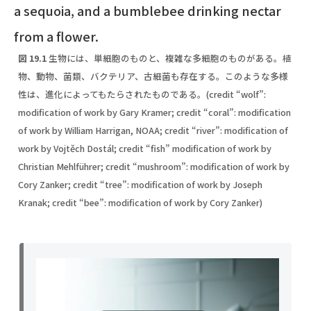
図 19.1
生物には、単細胞のものと、複雑な多細胞のものがある。植
物、動物、菌類、バクテリア、古細菌も存在する。このような多様
性は、進化によってもたらされたものである。(credit “wolf”:
modification of work by Gary Kramer; credit “coral”: modification
of work by William Harrigan, NOAA; credit “river”: modification of
work by Vojtěch Dostál; credit “fish” modification of work by
Christian Mehlführer; credit “mushroom”: modification of work by
Cory Zanker; credit “tree”: modification of work by Joseph
Kranak; credit “bee”: modification of work by Cory Zanker)