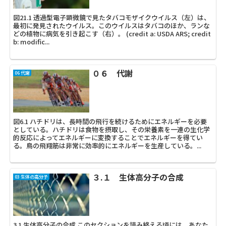
図21.1 透過型電子顕微鏡で見たタバコモザイクウイルス（左）は、
最初に発見されたウイルス。このウイルスはタバコのほか、ランな
どの植物に病気を引き起こす（右）。 (credit a: USDA ARS; credit
b: modific...
０６ 代謝
06 代謝
図6.1 ハチドリは、長時間の飛行を続けるためにエネルギーを必要
としている。ハチドリは食物を摂取し、その栄養素を一連の生化学
的反応によってエネルギーに変換することでエネルギーを得てい
る。鳥の飛翔筋は非常に効率的にエネルギーを生産している。...
３.１ 生体高分子の合成
03 生体の高分子
3.1 生体高分子の合成 このセクションを読み終える頃には、あなた