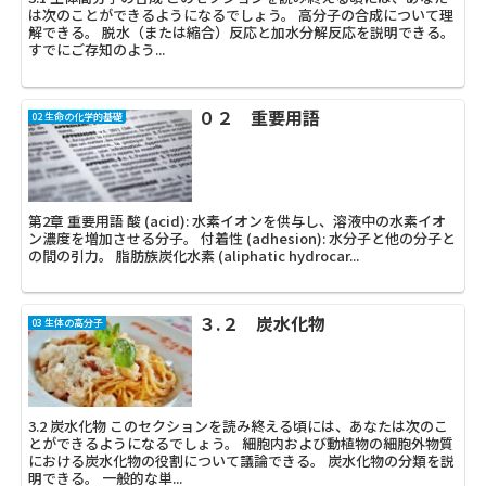
は次のことができるようになるでしょう。 高分子の合成について理
解できる。 脱水（または縮合）反応と加水分解反応を説明できる。
すでにご存知のよう...
０２ 重要用語
02 生命の化学的基礎
第2章 重要用語 酸 (acid): 水素イオンを供与し、溶液中の水素イオ
ン濃度を増加させる分子。 付着性 (adhesion): 水分子と他の分子と
の間の引力。 脂肪族炭化水素 (aliphatic hydrocar...
３.２ 炭水化物
03 生体の高分子
3.2 炭水化物 このセクションを読み終える頃には、あなたは次のこ
とができるようになるでしょう。 細胞内および動植物の細胞外物質
における炭水化物の役割について議論できる。 炭水化物の分類を説
明できる。 一般的な単...