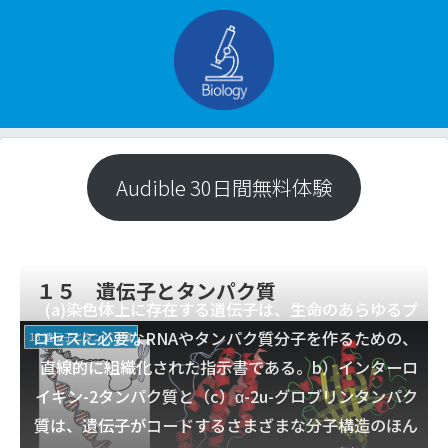
Audible 30日間無料体験
１５ 遺伝子とタンパク質
(a)染色体上に存在する遺伝子は、生命のあらゆるプ
ロセスに必要なRNAやタンパク質分子を作るための、
15 遺伝子とタンパク質
直線的に組織化された指示書である。b）インターロ
イキン-2タンパク質と（c）α-2u-グロブリンタンパク
質は、遺伝子がコードするさまざまな分子構造のほん