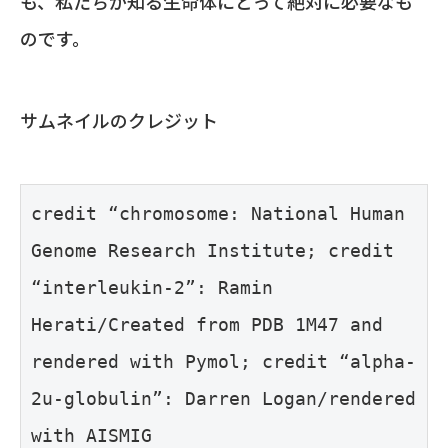
も、私たちが知る生命体にとって絶対に必要なも
のです。
サムネイルのクレジット
credit “chromosome: National Human 
Genome Research Institute; credit 
“interleukin-2”: Ramin 
Herati/Created from PDB 1M47 and 
rendered with Pymol; credit “alpha-
2u-globulin”: Darren Logan/rendered 
with AISMIG