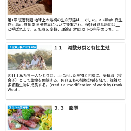
第1章 復習問題 地球上の最初の生命形態は__でした。a. 植物b. 微生
物c. 鳥d. 恐竜 ある出来事について提案され、検証可能な説明は__
と呼ばれます。a. 仮説b. 変数c. 理論d. 対照 以下の科学のうち、...
１１ 減数分裂と有性生殖
11 減数分裂と有性生殖
図11.1 私たち一人ひとりは、上に示した生物と同様に、受精卵（接
合子）として生命を開始する。何兆回もの細胞分裂を経て、複雑な
多細胞生物に成長する。(credit a: modification of work by Frank
Wout...
３.３ 脂質
03 生体の高分子