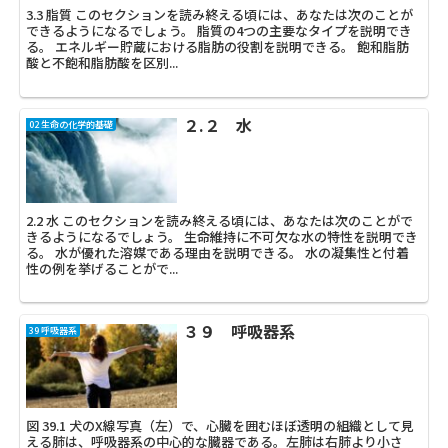
3.3 脂質 このセクションを読み終える頃には、あなたは次のことが
できるようになるでしょう。 脂質の4つの主要なタイプを説明でき
る。 エネルギー貯蔵における脂肪の役割を説明できる。 飽和脂肪
酸と不飽和脂肪酸を区別...
２.２ 水
02 生命の化学的基礎
2.2 水 このセクションを読み終える頃には、あなたは次のことがで
きるようになるでしょう。 生命維持に不可欠な水の特性を説明でき
る。 水が優れた溶媒である理由を説明できる。 水の凝集性と付着
性の例を挙げることがで...
３９ 呼吸器系
39 呼吸器系
図 39.1 犬のX線写真（左）で、心臓を囲むほぼ透明の組織として見
える肺は、呼吸器系の中心的な臓器である。左肺は右肺より小さ