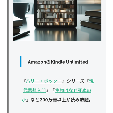
AmazonのKindle Unlimited
『
ハリー・ポッター
』シリーズ『
現
代思想入門
』『
生物はなぜ死ぬの
か
』など
200万冊以上が読み放題。