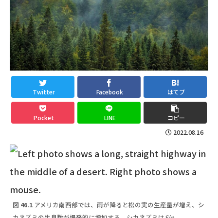
Twitter
Facebook
はてブ
Pocket
LINE
コピー
2022.08.16
図 46.1
アメリカ南西部では、雨が降ると松の実の生産量が増え、シ
カネズミの生息数が爆発的に増加する。シカネズミは
Sin