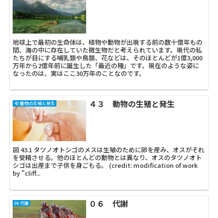
地球上で最初の生命体は、植物や動物が出現する前の数十億年もの
間、海の中に存在していた微生物だと考えられています。現代の私
たちが目にする哺乳類や鳥類、花などは、そのほとんどが1億3,000
万年から2億年前に誕生した「最近の種」です。現在のような姿に
なったのは、実はここ30万年のことなのです。
４３ 動物の生殖と発生
43 動物の生殖と発生
図 43.1 タツノオトシゴのメスは生殖のために卵を産み、オスがそれ
を受精させる。他のほとんどの動物とは異なり、オスのタツノオト
シゴは出産まで子供を身ごもる。 (credit: modification of work
by "cliff...
０６ 代謝
06 代謝