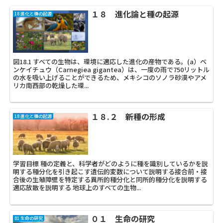
１８ 進化論と種の起源
18 進化と種の起源
図18.1 すべての生物は、環境に適応した進化の産物である。(a）ベ
ンケイチュウ（Carnegiea gigantea）は、一度の雨で750リットル
の水を吸い上げることができるため、メキシコのソノラ砂漠やアメ
リカ南西部の乾燥した環...
１８.２ 新種の形成
18 進化と種の起源
学習目標 種の定義と、科学者がどのように種を識別しているかを説
明する種分化を引き起こす遺伝的変数について説明する接合前・接
合後の生殖障壁を特定する異所的種分化と同所的種分化を説明する
適応放散を説明する 地球上のすべての生物...
０１ 生命の研究
01 生命の研究