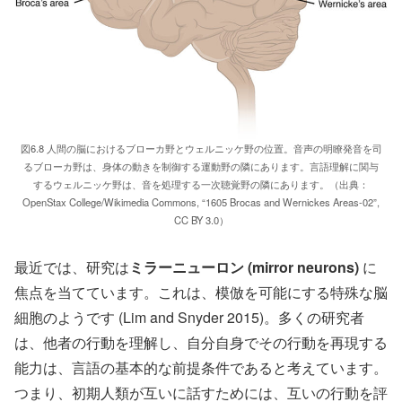
図6.8 人間の脳におけるブローカ野とウェルニッケ野の位置。音声の明瞭発音を司
るブローカ野は、身体の動きを制御する運動野の隣にあります。言語理解に関与
するウェルニッケ野は、音を処理する一次聴覚野の隣にあります。（出典：
OpenStax College/Wikimedia Commons, “1605 Brocas and Wernickes Areas-02”,
CC BY 3.0）
最近では、研究は
ミラーニューロン (mirror neurons)
に
焦点を当てています。これは、模倣を可能にする特殊な脳
細胞のようです (Lim and Snyder 2015)。多くの研究者
は、他者の行動を理解し、自分自身でその行動を再現する
能力は、言語の基本的な前提条件であると考えています。
つまり、初期人類が互いに話すためには、互いの行動を評