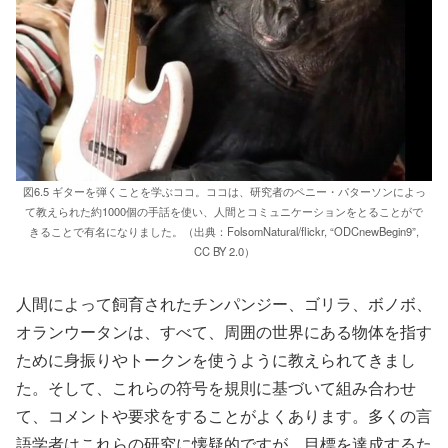
図6.5 ギターを弾くことを学ぶココ。ココは、研究者のペニー・パターソンによっ
て教えられた約1000個の手話を使い、人間とコミュニケーションをとることがで
きることで有名になりました。（出典：FolsomNatural/flickr, “ODCnewBegin9”,
CC BY 2.0）
人間によって飼育されたチンパンジー、ゴリラ、ボノボ、
オランウータンは、すべて、周囲の世界にある物体を指す
ために身振りやトークンを使うように教えられてきまし
た。そして、これらの符号を規則に基づいて組み合わせ
て、コメントや要求をすることがよくあります。多くの言
語学者はこれらの研究に懐疑的ですが、目標を達成するた