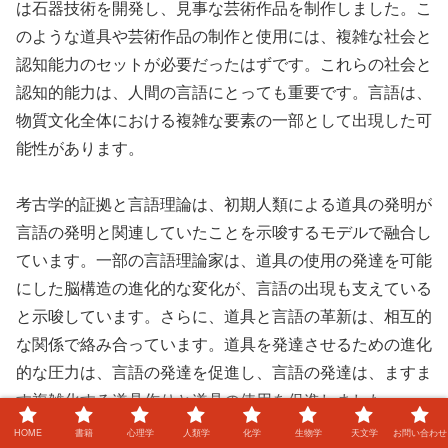
は石器技術を開発し、見事な芸術作品を制作しました。こ
のような道具や芸術作品の制作と使用には、複雑な社会と
認知能力のセットが必要だったはずです。これらの社会と
認知的能力は、人間の言語にとっても重要です。言語は、
物質文化全体における複雑な要素の一部として出現した可
能性があります。
考古学的証拠と言語理論は、初期人類による道具の発明が
言語の発明と関連していたことを示唆するモデルで融合し
ています。一部の言語理論家は、道具の使用の発達を可能
にした脳構造の進化的な変化が、言語の出現も支えている
と示唆しています。さらに、道具と言語の革新は、相互的
な関係で絡み合っています。道具を発達させるための進化
的な圧力は、言語の発達を促進し、言語の発達は、ますま
す複雑化する道具作りと道具の使用を促進しました。
HOME
書籍
心理学
人類学
化学
生物学
天文学
お問い合わせ