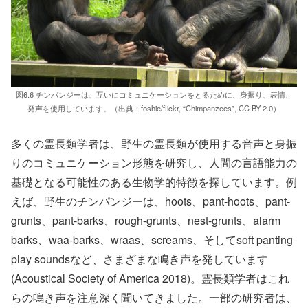
図6.6 チンパンジーは、互いにコミュニケーションをとるために、身振り、表情、
発声を使用しています。（出典：foshie/flickr, “Chimpanzees”, CC BY 2.0）
多くの霊長類学者は、野生の霊長類が使用する音声と身振
りのコミュニケーション形態を研究し、人間の言語能力の
基礎となる可能性のある生物学的特徴を探しています。例
えば、野生のチンパンジーは、hoots、pant-hoots、pant-
grunts、pant-barks、rough-grunts、nest-grunts、alarm
barks、waa-barks、wraas、screams、そしてsoft panting
play soundsなど、さまざまな鳴き声を発しています
(Acoustical Society of America 2018)。霊長類学者はこれ
らの鳴き声を注意深く聞いてきました。一部の研究者は、