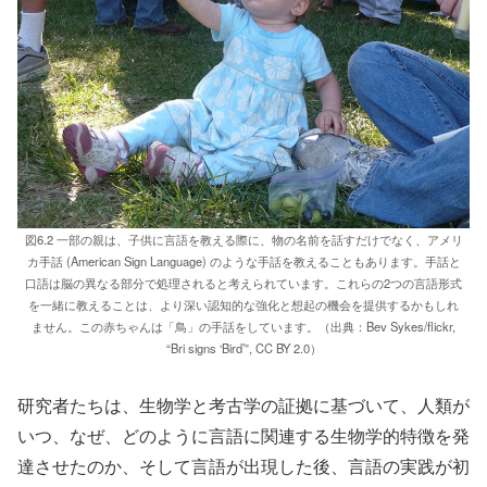
図6.2 一部の親は、子供に言語を教える際に、物の名前を話すだけでなく、アメリ
カ手話 (American Sign Language) のような手話を教えることもあります。手話と
口語は脳の異なる部分で処理されると考えられています。これらの2つの言語形式
を一緒に教えることは、より深い認知的な強化と想起の機会を提供するかもしれ
ません。この赤ちゃんは「鳥」の手話をしています。（出典：Bev Sykes/flickr,
“Bri signs ‘Bird’”, CC BY 2.0）
研究者たちは、生物学と考古学の証拠に基づいて、人類が
いつ、なぜ、どのように言語に関連する生物学的特徴を発
達させたのか、そして言語が出現した後、言語の実践が初