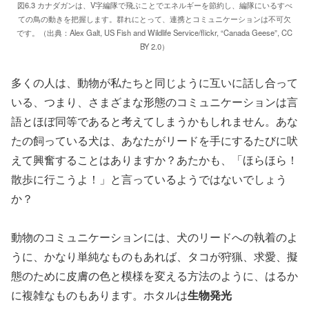
図6.3 カナダガンは、V字編隊で飛ぶことでエネルギーを節約し、編隊にいるすべ
ての鳥の動きを把握します。群れにとって、連携とコミュニケーションは不可欠
です。（出典：Alex Galt, US Fish and Wildlife Service/flickr, “Canada Geese”, CC
BY 2.0）
多くの人は、動物が私たちと同じように互いに話し合って
いる、つまり、さまざまな形態のコミュニケーションは言
語とほぼ同等であると考えてしまうかもしれません。あな
たの飼っている犬は、あなたがリードを手にするたびに吠
えて興奮することはありますか？あたかも、「ほらほら！
散歩に行こうよ！」と言っているようではないでしょう
か？
動物のコミュニケーションには、犬のリードへの執着のよ
うに、かなり単純なものもあれば、タコが狩猟、求愛、擬
態のために皮膚の色と模様を変える方法のように、はるか
に複雑なものもあります。ホタルは
生物発光