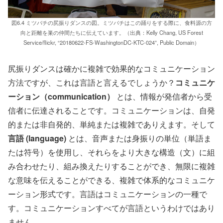
図6.4 ミツバチの尻振りダンスの図。ミツバチはこの踊りをする際に、食料源の方
向と距離を巣の仲間たちに伝えています。（出典：Kelly Chang, US Forest
Service/flickr, “20180622-FS-WashingtonDC-KTC-024”, Public Domain）
尻振りダンスは確かに複雑で効果的なコミュニケーション
方法ですが、これは言語と言えるでしょうか？
コミュニケ
ーション（communication）
とは、情報が発信者から受
信者に伝達されることです。コミュニケーションは、自発
的または非自発的、単純または複雑でありえます。そして
言語 (language)
とは、音声または身振りの単位（単語ま
たは符号）を使用し、それらをより大きな構造（文）に組
み合わせたり、組み換えたりすることができ、無限に複雑
な意味を伝えることができる、複雑で体系的なコミュニケ
ーション形式です。言語はコミュニケーションの一種で
す。コミュニケーションすべてが言語というわけではあり
ません。