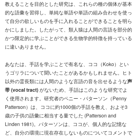
教えることを目的とした研究は、これらの種の個体が基本
的な語彙を習得し、単純な単語や単語の組み合わせを使っ
て自分の欲しいものを手に入れることができることを明ら
かにしました。したがって、類人猿は人間の言語を部分的
かつ限定的に学ぶことができる生物学的特徴を持っている
に違いありません。
あなたは、手話を学ぶことで有名な、ココ（Koko）とい
うゴリラについて聞いたことがあるかもしれません。ヒト
以外の霊長類には人間のような言語の音を出せるような
声
帯 (vocal tract)
がないため、手話はこのような研究でよ
く使用されます。研究者のペニー・パターソン（Penny
Patterson）は、ココに約1000個の手話を教え、およそ3
歳の子供の語彙に相当する量でした (Patterson and
Linden 1981)。パターソンは、ココが、個人的な記憶な
ど、自分の環境に現在存在しないものについてコメントで