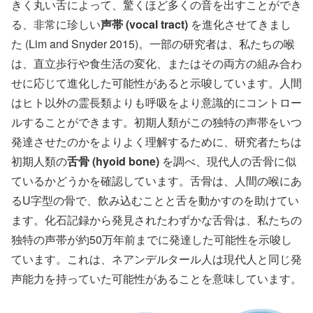
きく丸い舌によって、驚くほど多くの音を出すことができ
る、非常に珍しい
声帯 (vocal tract)
を進化させてきまし
た (Lim and Snyder 2015)。一部の研究者は、私たちの喉
は、直立歩行や食生活の変化、またはその両方の組み合わ
せに応じて進化した可能性があると示唆しています。人間
はヒト以外の霊長類よりも呼吸をより意識的にコントロー
ルすることができます。初期人類がこの独特の声帯をいつ
発達させたのかをよりよく理解するために、研究者たちは
初期人類の
舌骨 (hyoid bone)
を調べ、現代人の舌骨に似
ているかどうかを確認しています。舌骨は、人間の喉にあ
るU字型の骨で、飲み込むことと舌を動かすのを助けてい
ます。化石記録から発見されたわずかな舌骨は、私たちの
独特の声帯が約50万年前までに発達した可能性を示唆し
ています。これは、ネアンデルタール人は現代人と同じ発
声能力を持っていた可能性があることを意味しています。