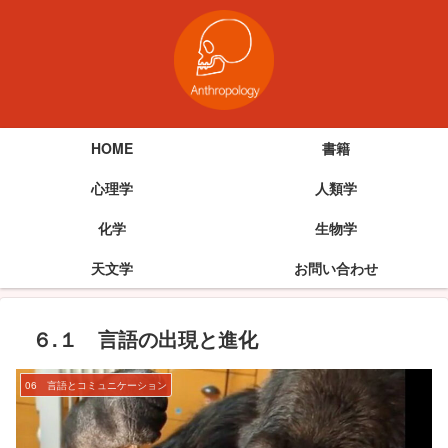
HOME
書籍
心理学
人類学
化学
生物学
天文学
お問い合わせ
６.１ 言語の出現と進化
06 言語とコミュニケーション