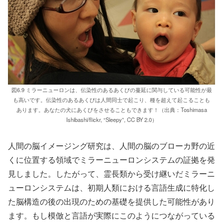
図6.9 ミラーニューロンは、伝染性のあるあくびの蔓延に関与している可能性が最
も高いです。伝染性のあるあくびは人間同士で起こり、種を超えて起こることも
あります。あなたの犬にあくびをさせることもできます！（出典：Toshimasa
Ishibashi/flickr, “Sleepy”, CC BY 2.0）
人間の脳イメージング研究は、人間の脳のブローカ野の近
くに位置する領域でミラーニューロンシステムの証拠を発
見しました。したがって、霊長類から受け継いだミラーニ
ューロンシステムは、初期人類における言語生成に特化し
た脳構造の後の出現のための基礎を提供した可能性があり
ます。もし模倣と言語が実際にこのようにつながっている