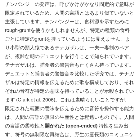
チンパンジーの発声は、呼びかけがかなり固定的で意味が
限定されているため、人間の言語とはあまり似ていないと
主張しています。チンパンジーは、食料源を示すために
rough-gruntを使うかもしれませんが、特定の種類の食料
ごとに特定のgruntを持っているようには見えません。よ
り小型の類人猿であるテナガザルは、一夫一妻制のペア
が、複雑な朝のデュエットを行うことで知られています。
テナガザルは、捕食者の警告音もたくさん持っています。
デュエットと捕食者の警告音を比較した研究では、テナガ
ザルは特定の情報を伝えるために歌を構成しており、それ
ぞれの音符が特定の意味を持っていることが示唆されてい
ます (Clark et al. 2006)。これは素晴らしいことですが、
限定された範囲の意味を伝えるために音符を操作する能力
は、人間の言語の無限の生産性とは程遠いものです。人間
の言語の柔軟性と
開かれた (open-ended)
特性を生み出
す、符号の無制限な再結合は、野生の霊長類のコミュニケ