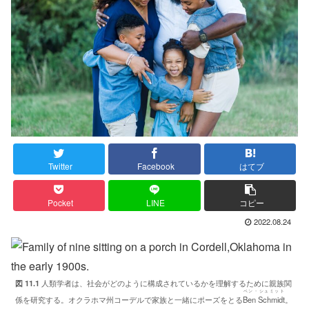
Twitter
Facebook
はてブ
Pocket
LINE
コピー
2022.08.24
図 11.1
人類学者は、社会がどのように構成されているかを理解するために親族関
ベン・シュミット
係を研究する。オクラホマ州コーデルで家族と一緒にポーズをとる
Ben Schmidt
。