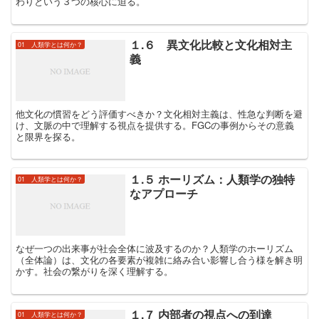
わりという３つの核心に迫る。
１.６ 異文化比較と文化相対主
01 人類学とは何か？
義
他文化の慣習をどう評価すべきか？文化相対主義は、性急な判断を避
け、文脈の中で理解する視点を提供する。FGCの事例からその意義
と限界を探る。
１.５ ホーリズム：人類学の独特
01 人類学とは何か？
なアプローチ
なぜ一つの出来事が社会全体に波及するのか？人類学のホーリズム
（全体論）は、文化の各要素が複雑に絡み合い影響し合う様を解き明
かす。社会の繋がりを深く理解する。
１.７ 内部者の視点への到達
01 人類学とは何か？