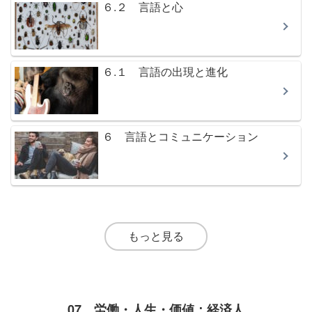
６.２ 言語と心
６.１ 言語の出現と進化
６ 言語とコミュニケーション
もっと見る
07 労働・人生・価値：経済人