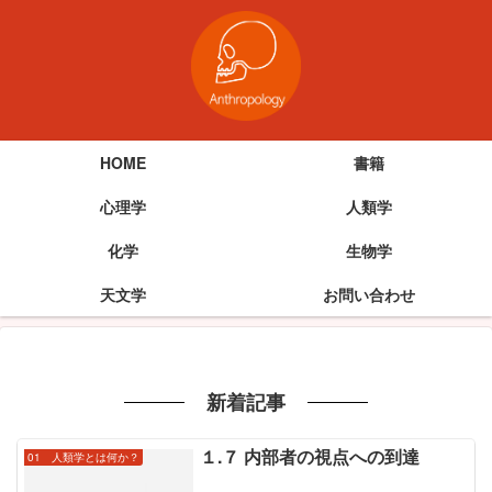
HOME
書籍
心理学
人類学
化学
生物学
天文学
お問い合わせ
新着記事
１.７ 内部者の視点への到達
01 人類学とは何か？