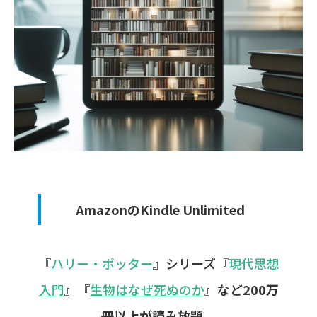
AmazonのKindle Unlimited
『
ハリー・ポッター
』シリーズ『
現代思想
入門
』『
生物はなぜ死ぬのか
』など
200万
冊以上が読み放題。