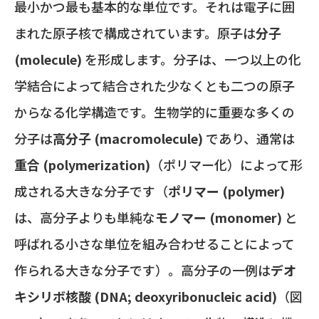
最小かつ最も基本的な単位です。それは電子に囲
まれた原子核で構成されています。原子は
分子
(molecule)
を形成します。分子は、一つ以上の化
学結合によって結合された少なくとも二つの原子
からなる化学構造です。生物学的に重要な多くの
分子は
高分子 (macromolecule)
であり、通常は
重合 (polymerization)
（ポリマー化）によって形
成される大きな分子です（
ポリマー (polymer)
は、高分子よりも単純な
モノマー (monomer)
と
呼ばれる小さな単位を組み合わせることによって
作られる大きな分子です）。高分子の一例は
デオ
キシリボ核酸 (DNA; deoxyribonucleic acid)
（図