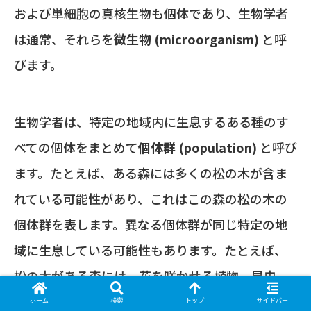
および単細胞の真核生物も個体であり、生物学者
は通常、それらを
微生物 (microorganism)
と呼
びます。
生物学者は、特定の地域内に生息するある種のす
べての個体をまとめて
個体群 (population)
と呼び
ます。たとえば、ある森には多くの松の木が含ま
れている可能性があり、これはこの森の松の木の
個体群を表します。異なる個体群が同じ特定の地
域に生息している可能性もあります。たとえば、
松の木がある森には、花を咲かせる植物、昆虫、
微生物の個体群が含まれます。
生物群集
ホーム
検索
トップ
サイドバー