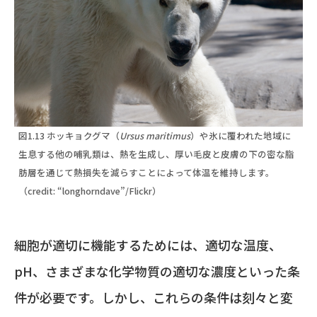
図1.13 ホッキョクグマ（
Ursus maritimus
）や氷に覆われた地域に
生息する他の哺乳類は、熱を生成し、厚い毛皮と皮膚の下の密な脂
肪層を通じて熱損失を減らすことによって体温を維持します。
（credit: “longhorndave”/Flickr）
細胞が適切に機能するためには、適切な温度、
pH、さまざまな化学物質の適切な濃度といった条
件が必要です。しかし、これらの条件は刻々と変