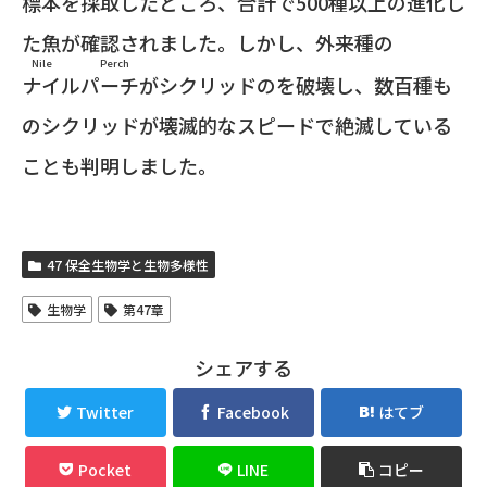
標本を採取したところ、合計で500種以上の進化し
た魚が確認されました。しかし、外来種の
Nile Perch
ナイルパーチ
がシクリッドのを破壊し、数百種も
のシクリッドが壊滅的なスピードで絶滅している
ことも判明しました。
47 保全生物学と生物多様性
生物学
第47章
シェアする
Twitter
Facebook
はてブ
Pocket
LINE
コピー