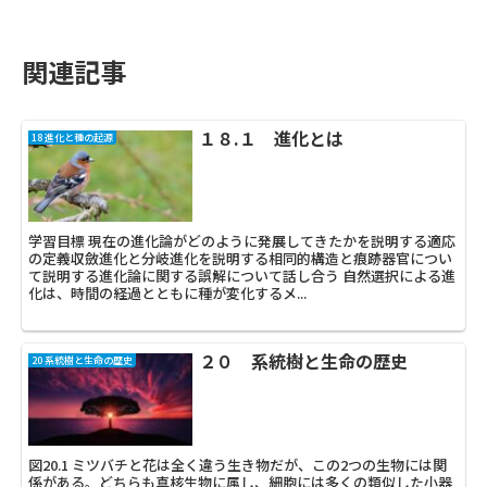
関連記事
１８.１ 進化とは
18 進化と種の起源
学習目標 現在の進化論がどのように発展してきたかを説明する適応
の定義収斂進化と分岐進化を説明する相同的構造と痕跡器官につい
て説明する進化論に関する誤解について話し合う 自然選択による進
化は、時間の経過とともに種が変化するメ...
２０ 系統樹と生命の歴史
20 系統樹と生命の歴史
図20.1 ミツバチと花は全く違う生き物だが、この2つの生物には関
係がある。どちらも真核生物に属し、細胞には多くの類似した小器