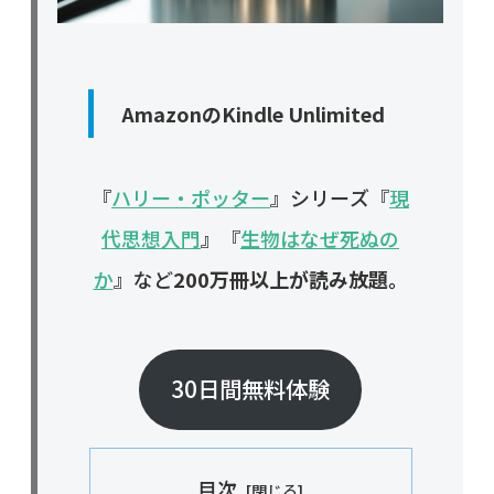
AmazonのKindle Unlimited
『
ハリー・ポッター
』シリーズ『
現
代思想入門
』『
生物はなぜ死ぬの
か
』など
200万冊以上が読み放題。
30日間無料体験
目次