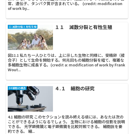
官、遺伝子、タンパク質が含まれている。 (credit: modification
of work by...
１１ 減数分裂と有性生殖
11 減数分裂と有性生殖
図11.1 私たち一人ひとりは、上に示した生物と同様に、受精卵（接
合子）として生命を開始する。何兆回もの細胞分裂を経て、複雑な
多細胞生物に成長する。(credit a: modification of work by Frank
Wout...
４.１ 細胞の研究
04 細胞の構造
4.1 細胞の研究 このセクションを読み終える頃には、あなたは次の
ことができるようになるでしょう。 生物における細胞の役割を説明
できる。 光学顕微鏡と電子顕微鏡を比較対照できる。 細胞説を要
約できる。 細...