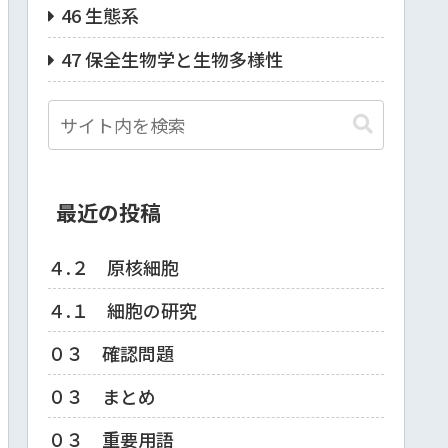
46 生態系
47 保全生物学と生物多様性
最近の投稿
４.２ 原核細胞
４.１ 細胞の研究
０３ 確認問題
０３ まとめ
０３ 重要用語