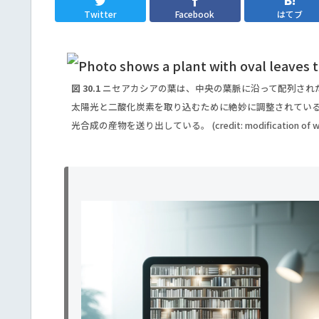
Twitter
Facebook
はてブ
図 30.1
ニセアカシアの葉は、中央の葉脈に沿って配列され
太陽光と二酸化炭素を取り込むために絶妙に調整されてい
光合成の産物を送り出している。 (credit: modification of work