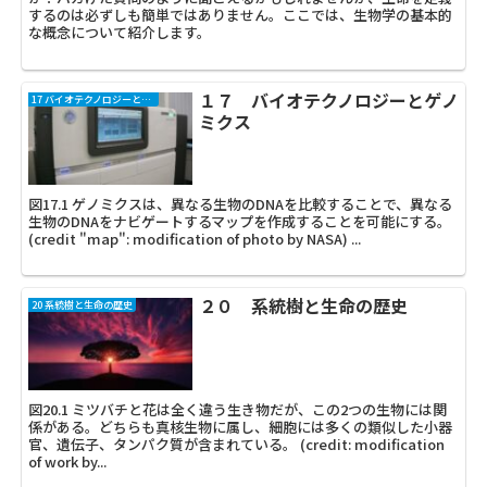
するのは必ずしも簡単ではありません。ここでは、生物学の基本的
な概念について紹介します。
１７ バイオテクノロジーとゲノ
17 バイオテクノロジーとゲノミクス
ミクス
図17.1 ゲノミクスは、異なる生物のDNAを比較することで、異なる
生物のDNAをナビゲートするマップを作成することを可能にする。
(credit "map": modification of photo by NASA) ...
２０ 系統樹と生命の歴史
20 系統樹と生命の歴史
図20.1 ミツバチと花は全く違う生き物だが、この2つの生物には関
係がある。どちらも真核生物に属し、細胞には多くの類似した小器
官、遺伝子、タンパク質が含まれている。 (credit: modification
of work by...