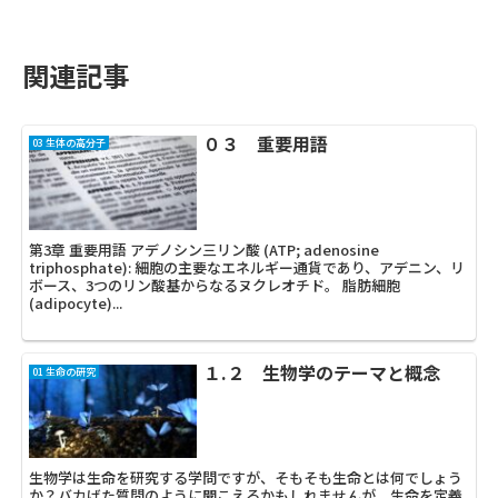
関連記事
０３ 重要用語
03 生体の高分子
第3章 重要用語 アデノシン三リン酸 (ATP; adenosine
triphosphate): 細胞の主要なエネルギー通貨であり、アデニン、リ
ボース、3つのリン酸基からなるヌクレオチド。 脂肪細胞
(adipocyte)...
１.２ 生物学のテーマと概念
01 生命の研究
生物学は生命を研究する学問ですが、そもそも生命とは何でしょう
か？バカげた質問のように聞こえるかもしれませんが、生命を定義