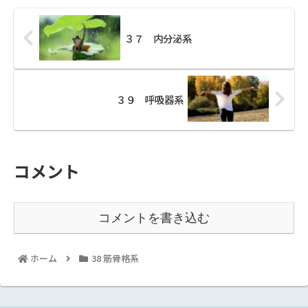
３７ 内分泌系
３９ 呼吸器系
コメント
コメントを書き込む
ホーム
38 筋骨格系