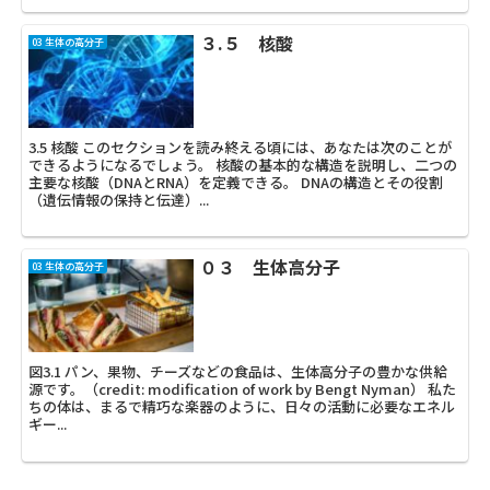
３.５ 核酸
03 生体の高分子
3.5 核酸 このセクションを読み終える頃には、あなたは次のことが
できるようになるでしょう。 核酸の基本的な構造を説明し、二つの
主要な核酸（DNAとRNA）を定義できる。 DNAの構造とその役割
（遺伝情報の保持と伝達）...
０３ 生体高分子
03 生体の高分子
図3.1 パン、果物、チーズなどの食品は、生体高分子の豊かな供給
源です。（credit: modification of work by Bengt Nyman） 私た
ちの体は、まるで精巧な楽器のように、日々の活動に必要なエネル
ギー...