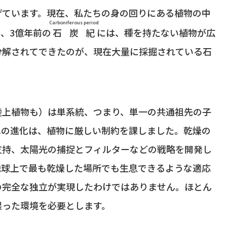
げています。現在、私たちの身の回りにある植物の中
Carboniferous period
、3億年前の
石炭紀
には、種を持たない植物が広
分解されてできたのが、現在大量に採掘されている石
陸上植物も）は単系統、つまり、単一の共通祖先の子
への進化は、植物に厳しい制約を課しました。乾燥の
支持、太陽光の捕捉とフィルターなどの戦略を開発し
地球上で最も乾燥した場所でも生息できるような適応
の完全な独立が実現したわけではありません。ほとん
湿った環境を必要とします。