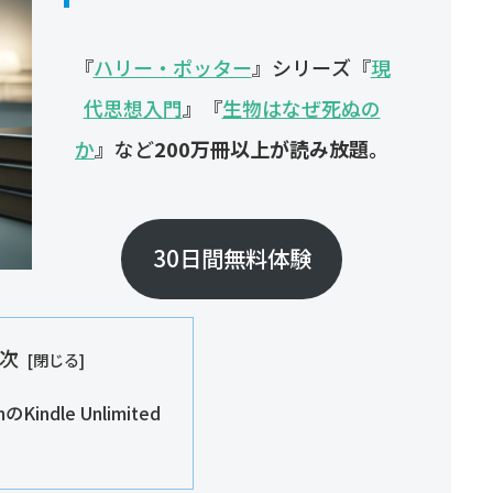
『
ハリー・ポッター
』シリーズ『
現
代思想入門
』『
生物はなぜ死ぬの
か
』など
200万冊以上が読み放題。
30日間無料体験
次
のKindle Unlimited