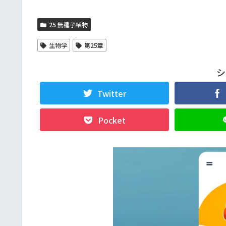
25 無種子植物
生物学
第25章
シ
Twitter
Pocket