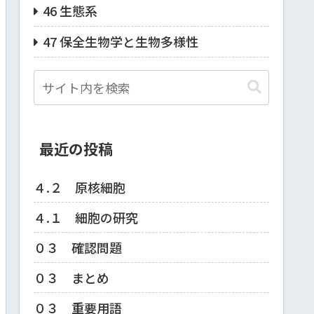
46 生態系
47 保全生物学と生物多様性
最近の投稿
４.２ 原核細胞
４.１ 細胞の研究
０３ 確認問題
０３ まとめ
０３ 重要用語